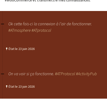
#WooCommerce et transmettre mes connaissances.
Ok cette fois-ci la connexion à l’air de fonctionner.
#ATmosphere
#ATprotocol
État le 23 juin 2026
On va voir si ça fonctionne.
#ATProtocol
#ActivityPub
État le 23 juin 2026