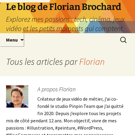
Aller
Le blog de Florian Brochard
au
Explorez mes passions : tech, cinéma, jeux
contenu
vidéo et les petits moments qui comptent.
Recherc
Menu
Tous les articles par
Florian
A propos Florian
Créateur de jeux vidéo de métier, j’ai co-
fondé le studio Pinpin Team que j’ai quitté
fin 2020. Depuis j’explore tous les projets
mis de côté pendant 12 ans. Mon objectif, vivre de mes
passions : #illustration, #peinture, #WordPress,