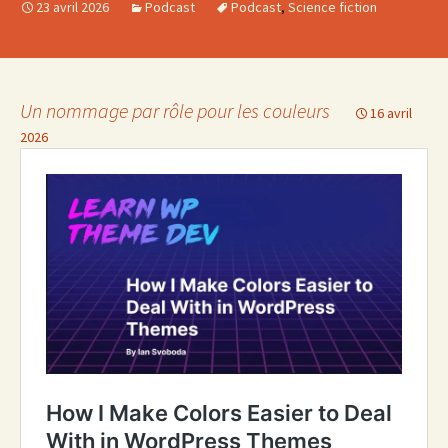
23 avril 2026
Podcast
Podcast
,
Science fiction
Un nommage par rôle pour les couleurs
16 avril
2026