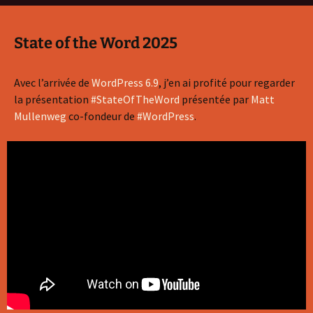
State of the Word 2025
Avec l’arrivée de
WordPress 6.9
, j’en ai profité pour regarder
la présentation
#StateOfTheWord
présentée par
Matt
Mullenweg
co-fondeur de
#WordPress
.