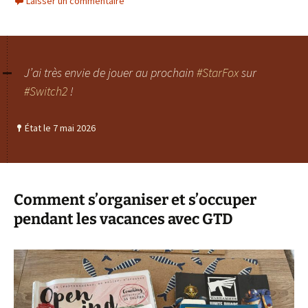
Laisser un commentaire
J’ai très envie de jouer au prochain
#StarFox
sur
#Switch2
!
État le 7 mai 2026
Comment s’organiser et s’occuper
pendant les vacances avec GTD