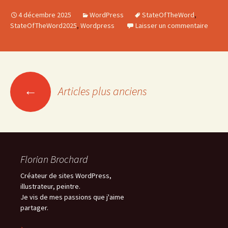
4 décembre 2025
WordPress
StateOfTheWord
,
StateOfTheWord2025
,
Wordpress
Laisser un commentaire
Navigation
←
Articles plus anciens
des
articles
Florian Brochard
Créateur de sites WordPress,
illustrateur, peintre.
Je vis de mes passions que j'aime
partager.