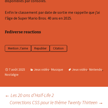
disponibles par consoles.
Enfin le classement par date de sortie me rappelle que j’ai
l’âge de Super Mario Bros. 40 ans en 2025.
Fediverse reactions
Mention J’aime
Republier
Citation
7 août 2025
Jeux vidéo
,
Musique
Jeux vidéo
,
Nintendo
,
Nostalgie
Navigation
←
Les 20 ans d’Half-Life 2
Corrections CSS pour le thème Twenty Thirteen
→