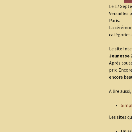
Le 17 Septe
Versailles 
Paris.
La cérémoni
catégories 
Le site Int
Jeunesse 
Après toute
prix. Encor
encore beau
A lire aussi
Simpl
Les sites q
Un ar