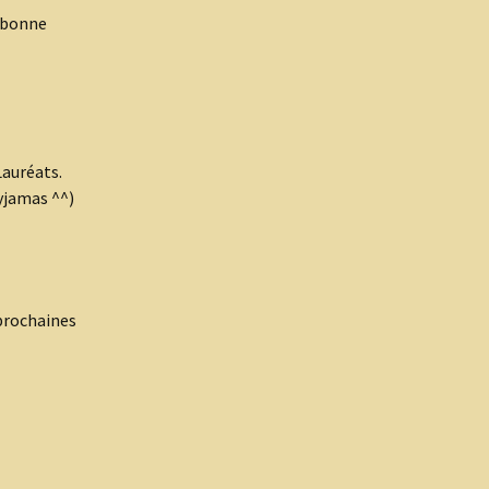
 (bonne
Lauréats.
yjamas ^^)
 prochaines