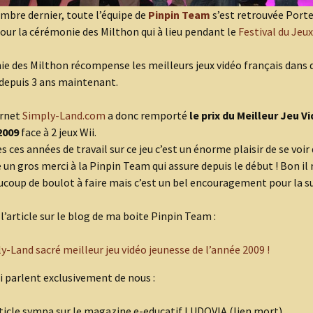
mbre dernier, toute l’équipe de
Pinpin Team
s’est retrouvée Porte
pour la cérémonie des Milthon qui à lieu pendant le
Festival du Jeux
e des Milthon récompense les meilleurs jeux vidéo français dans d
depuis 3 ans maintenant.
ernet
Simply-Land.com
a donc remporté
le prix du Meilleur Jeu V
2009
face à 2 jeux Wii.
s ces années de travail sur ce jeu c’est un énorme plaisir de se voir
e un gros merci à la Pinpin Team qui assure depuis le début ! Bon il 
coup de boulot à faire mais c’est un bel encouragement pour la su
, l’article sur le blog de ma boite Pinpin Team :
y-Land sacré meilleur jeu vidéo jeunesse de l’année 2009 !
ui parlent exclusivement de nous :
ticle sympa sur le magazine e-educatif LUDOVIA (lien mort)