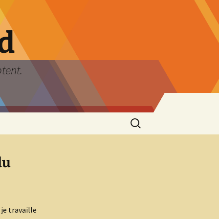
rd
ptent.
Rechercher :
du
je travaille