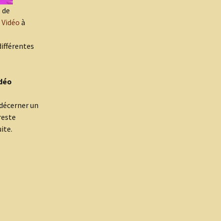
 de
 Vidéo
à
ifférentes
idéo
 décerner un
reste
ite.