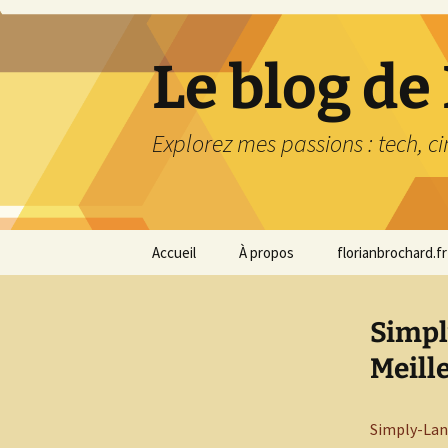
Aller
au
contenu
Le blog de
Explorez mes passions : tech, c
Accueil
À propos
florianbrochard.fr
Simpl
Meill
Simply-La