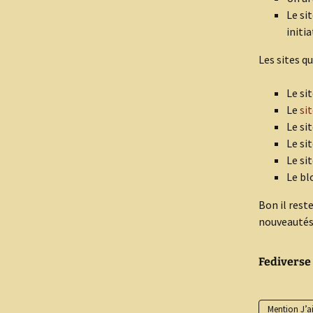
Le si
initia
Les sites qu
Le si
Le
sit
Le si
Le si
Le si
Le b
Bon il rest
nouveautés 
Fediverse
Mention J’