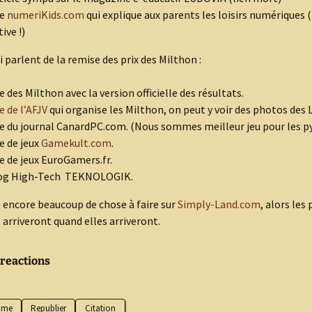
te
numeriKids.com
qui explique aux parents les loisirs numériques
tive !)
i parlent de la remise des prix des Milthon :
te des Milthon avec la version officielle des résultats.
e de l’AFJV
qui organise les Milthon, on peut y voir des photos des 
te du journal CanardPC.com. (Nous sommes meilleur jeu pour les p
te de jeux
Gamekult.com
.
te de jeux EuroGamers.fr.
log High-Tech TEKNOLOGIK.
e encore beaucoup de chose à faire sur
Simply-Land.com
, alors les
arriveront quand elles arriveront.
 reactions
aime
Republier
Citation