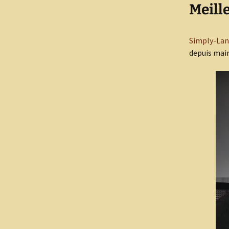
Meill
Simply-La
depuis main