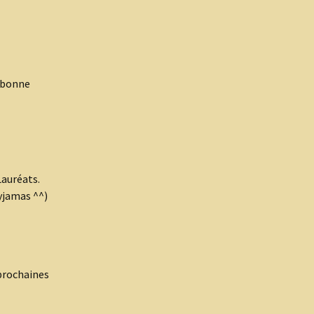
 (bonne
Lauréats.
yjamas ^^)
 prochaines