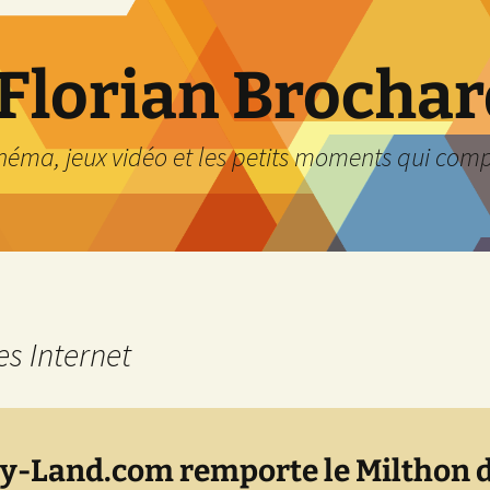
 Florian Brocha
inéma, jeux vidéo et les petits moments qui com
es Internet
y-Land.com remporte le Milthon 