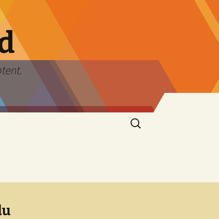
rd
ptent.
Rechercher :
du