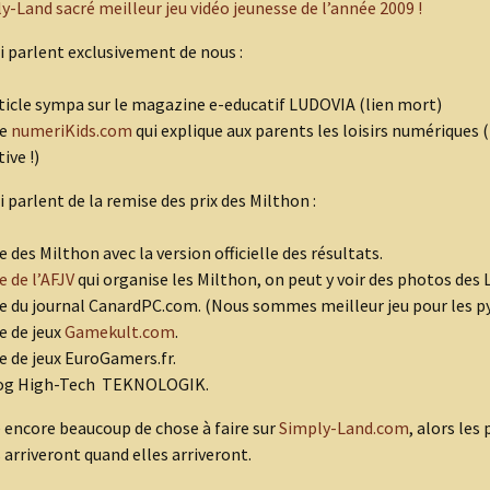
y-Land sacré meilleur jeu vidéo jeunesse de l’année 2009 !
ui parlent exclusivement de nous :
ticle sympa sur le magazine e-educatif LUDOVIA (lien mort)
te
numeriKids.com
qui explique aux parents les loisirs numériques
tive !)
i parlent de la remise des prix des Milthon :
te des Milthon avec la version officielle des résultats.
e de l’AFJV
qui organise les Milthon, on peut y voir des photos des 
te du journal CanardPC.com. (Nous sommes meilleur jeu pour les p
te de jeux
Gamekult.com
.
te de jeux EuroGamers.fr.
log High-Tech TEKNOLOGIK.
e encore beaucoup de chose à faire sur
Simply-Land.com
, alors les
arriveront quand elles arriveront.