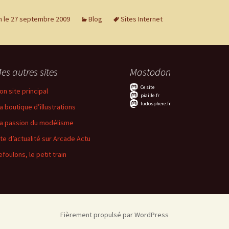
n le 27 septembre 2009
Blog
Sites Internet
es autres sites
Mastodon
Ce site
on site principal
piaille.fr
ludosphere.fr
a boutique d’illustrations
a passion du modélisme
ite d’actualité sur Arcade Actu
efoulons, le petit train
Fièrement propulsé par WordPress