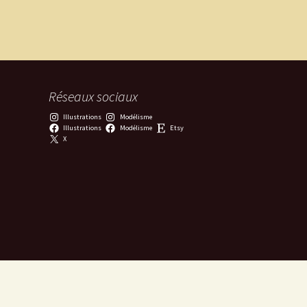
Réseaux sociaux
Illustrations
Modélisme
Illustrations
Modélisme
Etsy
X