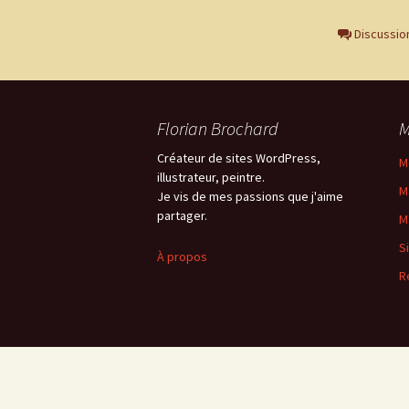
Discussio
Florian Brochard
M
Créateur de sites WordPress,
M
illustrateur, peintre.
M
Je vis de mes passions que j'aime
partager.
M
S
À propos
R