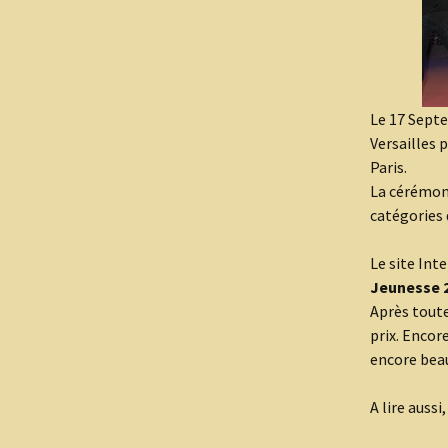
Le 17 Septe
Versailles 
Paris.
La cérémoni
catégories 
Le site Int
Jeunesse 
Après toute
prix. Encor
encore beau
A lire aussi