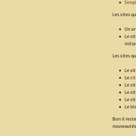
Simpl
Les sites q
Un ar
Le si
initia
Les sites qu
Le si
Le
sit
Le si
Le si
Le si
Le b
Bon il rest
nouveautés 