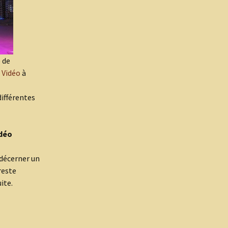
 de
 Vidéo
à
ifférentes
idéo
 décerner un
reste
ite.